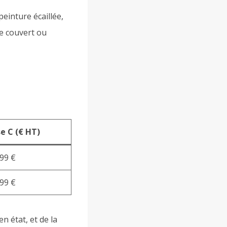
einture écaillée,
ge couvert ou
e C (€ HT)
399 €
799 €
n état, et de la