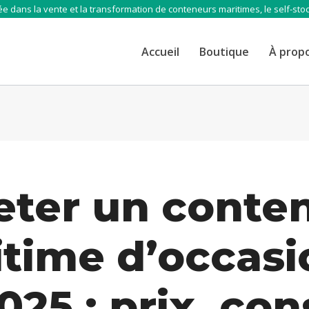
e dans la vente et la transformation de conteneurs maritimes, le self-sto
Accueil
Boutique
À prop
eter un conte
time d’occasi
025 : prix, con