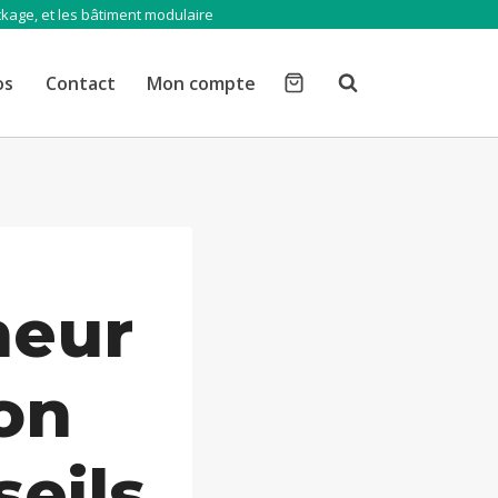
ckage, et les bâtiment modulaire
os
Contact
Mon compte
neur
on
seils