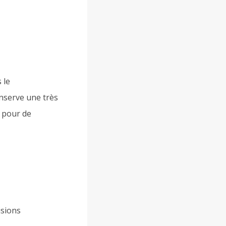
 le
onserve une très
l pour de
isions