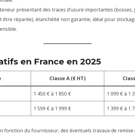
teneur présentant des traces d’usure importantes (bosses, p
t être réparée), étanchéité non garantie, idéal pour stocka
ensible.
catifs en France en 2025
e
Classe A (€ HT)
Class
1 450 € à 1 850 €
1 099 € à 1 
1 599 € à 1 999 €
1 399 € à 1 
en fonction du fournisseur, des éventuels travaux de remise e