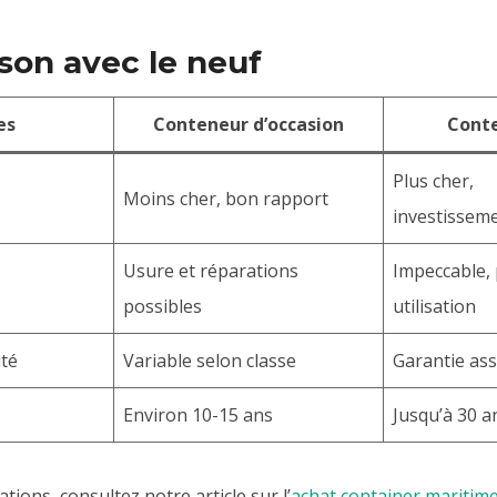
son avec le neuf
es
Conteneur d’occasion
Cont
Plus cher,
Moins cher, bon rapport
investissem
Usure et réparations
Impeccable,
possibles
utilisation
ité
Variable selon classe
Garantie as
Environ 10-15 ans
Jusqu’à 30 a
tions, consultez notre article sur l’
achat container maritim