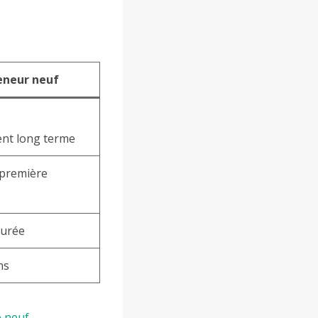
eneur neuf
ent long terme
 première
surée
ns
e neuf
.