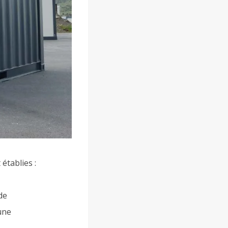
établies :
de
une