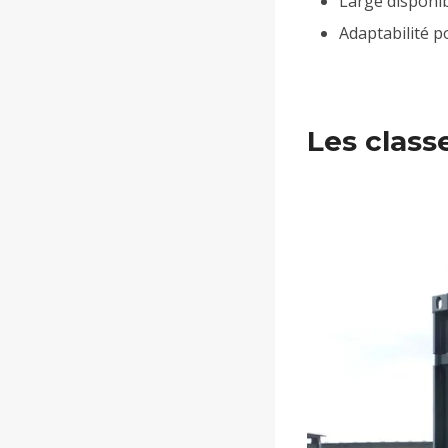
Large disponib
Adaptabilité 
Les class