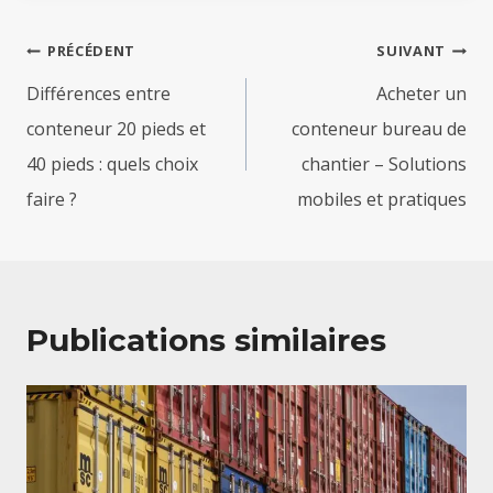
Navigation
PRÉCÉDENT
SUIVANT
de
Différences entre
Acheter un
l’article
conteneur 20 pieds et
conteneur bureau de
40 pieds : quels choix
chantier – Solutions
faire ?
mobiles et pratiques
Publications similaires