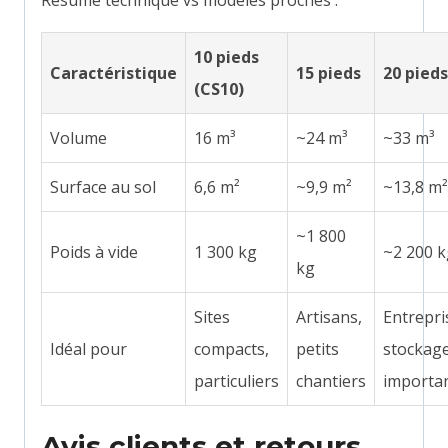
10 pieds
Caractéristique
15 pieds
20 pieds
(CS10)
Volume
16 m³
~24 m³
~33 m³
Surface au sol
6,6 m²
~9,9 m²
~13,8 m²
~1 800
Poids à vide
1 300 kg
~2 200 k
kg
Sites
Artisans,
Entrepri
Idéal pour
compacts,
petits
stockag
particuliers
chantiers
importa
Avis clients et retours