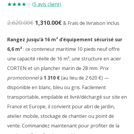
(
5
avis client)
Noté
5
4.20
sur 5
Le
Le
2,620.00
€
1,310.00
€
basé sur
& Frais de livraison inclus
notations
client
prix
prix
Rangez jusqu’à 16 m³ d’équipement sécurisé sur
initial
actuel
6,6 m²
: ce conteneur maritime 10 pieds neuf offre
était :
est :
une capacité réelle de 16 m³, une structure en acier
CORTEN et un plancher marin de 28 mm.
Prix
2,620.00€.
1,310.00€.
promotionnel
à
1 310 €
(au lieu de 2 620 €) —
disponible en blanc, bleu ou gris. Facilement
transportable, empilable et livré/déchargé sur site en
France et Europe, il convient pour abri de jardin,
atelier mobile, stockage de chantier ou point de
vente. Commandez maintenant pour profiter de la