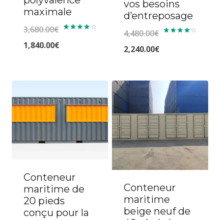
polyvalence
vos besoins
maximale
d’entreposage
3,680.00
€
4,480.00
€
Note
Note
4.00
Le
1,840.00
€
4.33
Le
2,240.00
€
sur 5
sur 5
prix
Le
prix
Le
initial
prix
initial
prix
était :
actuel
était :
actuel
3,680.00€.
est :
4,480.00€.
est :
1,840.00€.
2,240.00€.
Conteneur
Conteneur
maritime de
maritime
20 pieds
beige neuf de
conçu pour la