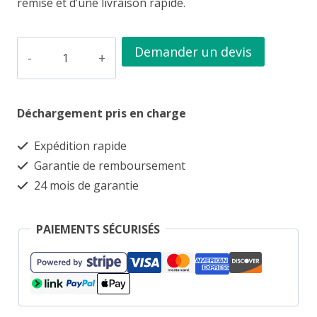
remise et d’une livraison rapide.
quantité
Demander un devis
de
Container
Déchargement pris en charge
maritime
neuf
Expédition rapide
de
Garantie de remboursement
10
24 mois de garantie
pieds
-
PAIEMENTS SÉCURISÉS
Idéal
pour
le