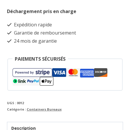
Conteneur
Déchargement pris en charge
de
bureau
Expédition rapide
résidentiel
Garantie de remboursement
de
24 mois de garantie
24
m²
PAIEMENTS SÉCURISÉS
UGS :
0012
Catégorie :
Containers Bureaux
Description