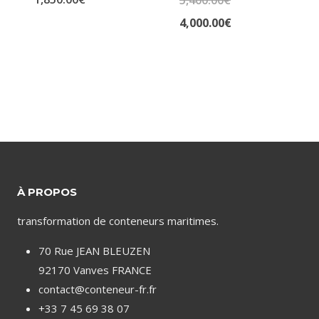
Note
4.00
Le
4,000.00
€
sur 5
prix
Le
initial
prix
était :
actuel
5,400.00€.
est :
4,000.00€.
À PROPOS
transformation de conteneurs maritimes.
70 Rue JEAN BLEUZEN
92170 Vanves FRANCE
contact@conteneur-fr.fr
+33 7 45 69 38 07