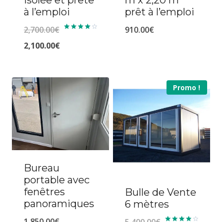
à l’emploi
prêt à l’emploi
2,700.00
€
910.00
€
Note
4.20
Le
2,100.00
€
sur 5
prix
Le
initial
prix
Promo !
était :
actuel
2,700.00€.
est :
2,100.00€.
Bureau
portable avec
fenêtres
Bulle de Vente
panoramiques
6 mètres
1,850.00
€
5,400.00
€