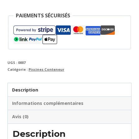
2,5
m
PAIEMENTS SÉCURISÉS
Jet
Swim
UGS :
0007
Catégorie :
Piscines Conteneur
Description
Informations complémentaires
Avis (0)
Description