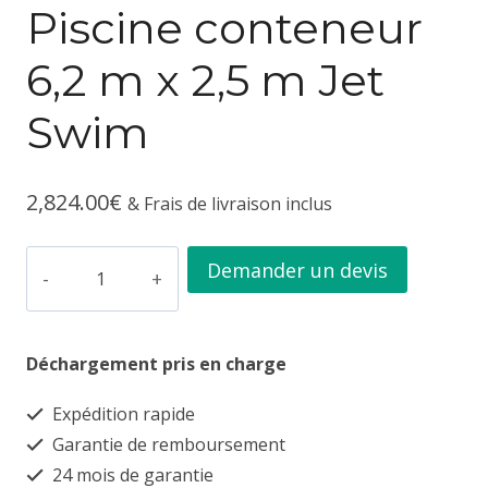
Piscine conteneur
6,2 m x 2,5 m Jet
Swim
2,824.00
€
& Frais de livraison inclus
quantité
Demander un devis
de
Piscine
Déchargement pris en charge
conteneur
6,2
Expédition rapide
m
Garantie de remboursement
x
24 mois de garantie