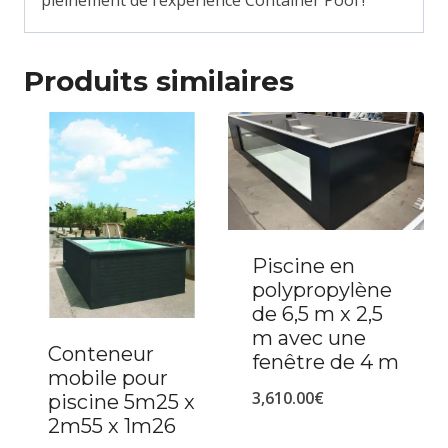
Produits similaires
Piscine en
polypropylène
de 6,5 m x 2,5
m avec une
Conteneur
fenêtre de 4 m
mobile pour
3,610.00
€
piscine 5m25 x
2m55 x 1m26