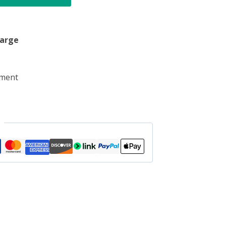
harge
ement