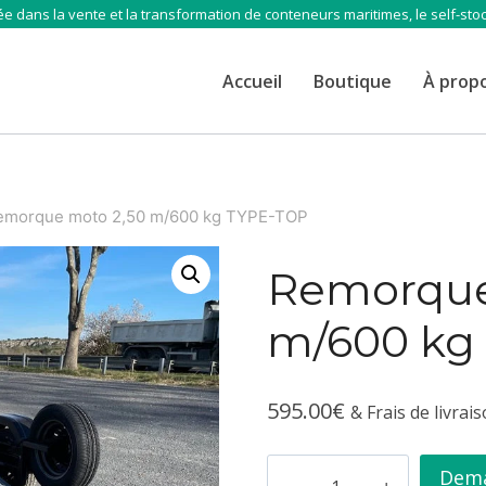
e dans la vente et la transformation de conteneurs maritimes, le self-sto
Accueil
Boutique
À prop
emorque moto 2,50 m/600 kg TYPE-TOP
Remorque
m/600 kg
595.00
€
& Frais de livrai
quantité
Dema