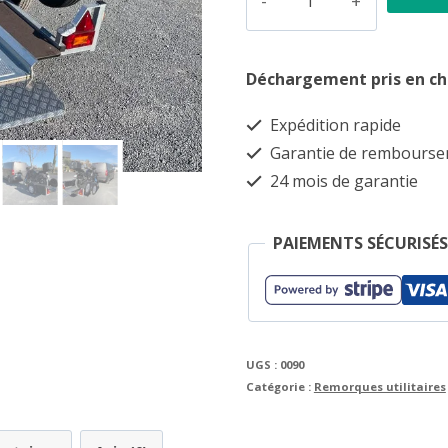
de
Remorque
Déchargement pris en c
moto
2,50
Expédition rapide
m/600
Garantie de rembours
kg
24 mois de garantie
TYPE-
TOP
PAIEMENTS SÉCURISÉS
UGS :
0090
Catégorie :
Remorques utilitaires