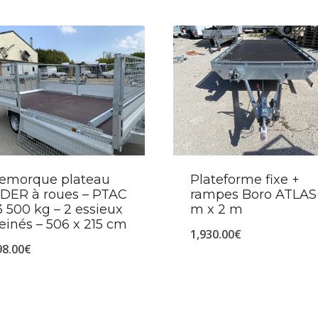
emorque plateau
Plateforme fixe +
IDER à roues – PTAC
rampes Boro ATLAS
 3 500 kg – 2 essieux
m x 2 m
reinés – 506 x 215 cm
1,930.00
€
98.00
€