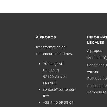
À PROPOS
INFORMA
LÉGALES
transformation de
À propos
conteneurs maritimes.
Mentions lé
70 Rue JEAN
Conditions 
BLEUZEN
ventes
92170 Vanves
Politique de
FRANCE
Politique d
contact@conteneur-
Rembourse
fr.fr
+33 7 45 69 38 07