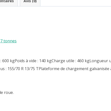
ntaires
Avis (0)
,7 tonnes
00 kgPoids à vide : 140 kgCharge utile : 460 kgLongueur u
 : 155/70 R 13/75 TPlateforme de chargement galvanisée 
de roue.