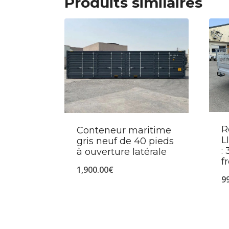
Produits similaires
R
Conteneur maritime
L
gris neuf de 40 pieds
:
à ouverture latérale
f
1,900.00
€
9