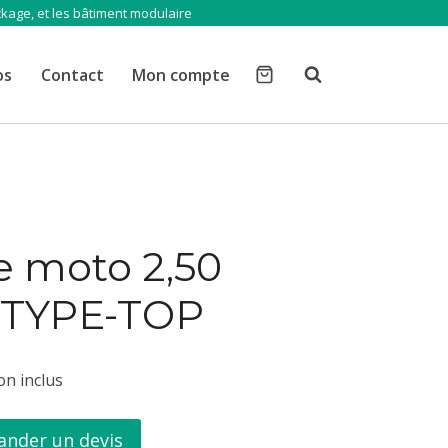
ckage, et les bâtiment modulaire
os
Contact
Mon compte
 moto 2,50
 TYPE-TOP
son inclus
nder un devis