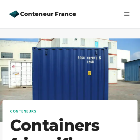
Aller
Conteneur France
au
contenu
CONTENEURS
Containers