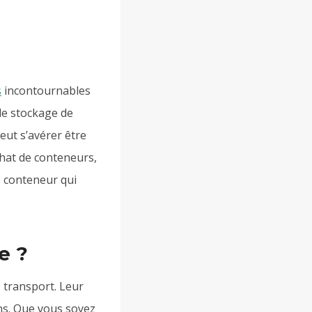
5
s
incontournables
 le stockage de
eut s’avérer être
achat de conteneurs,
le conteneur qui
e ?
e transport. Leur
ons. Que vous soyez