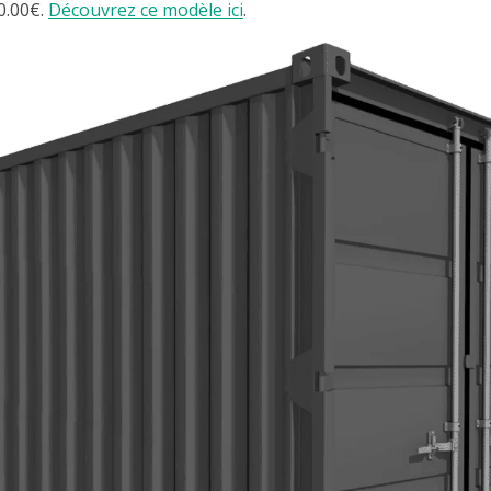
0.00€
.
Découvrez ce modèle ici
.