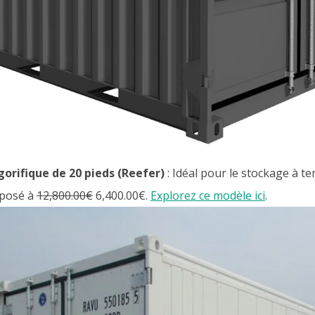
gorifique de 20 pieds (Reefer)
: Idéal pour le stockage à t
oposé à
12,800.00€
6,400.00€
.
Explorez ce modèle ici
.