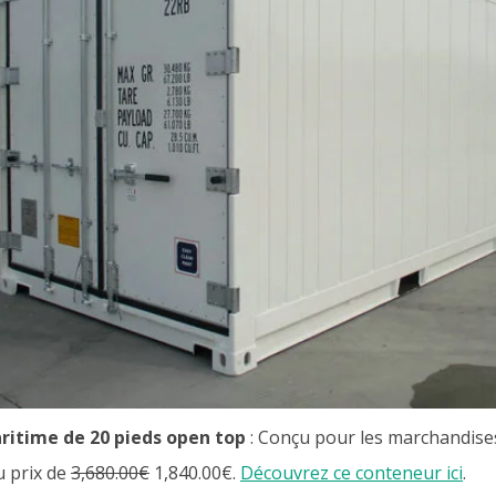
ritime de 20 pieds open top
: Conçu pour les marchandises
u prix de
3,680.00€
1,840.00€
.
Découvrez ce conteneur ici
.