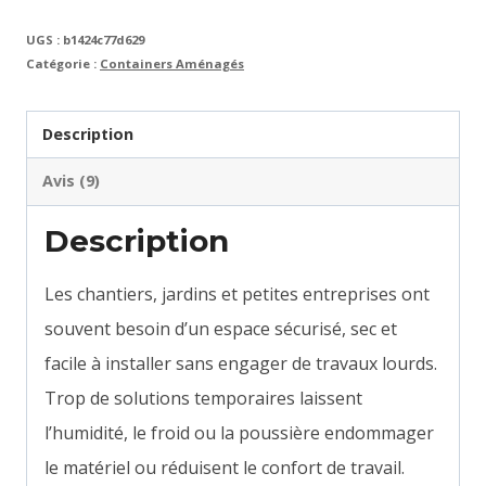
–
UGS :
b1424c77d629
bureau
Catégorie :
Containers Aménagés
ou
stockage
Description
premium
Avis (9)
Description
Les chantiers, jardins et petites entreprises ont
souvent besoin d’un espace sécurisé, sec et
facile à installer sans engager de travaux lourds.
Trop de solutions temporaires laissent
l’humidité, le froid ou la poussière endommager
le matériel ou réduisent le confort de travail.