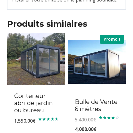
Produits similaires
Promo !
Conteneur
Bulle de Vente
abri de jardin
6 mètres
ou bureau
5,400.00
€
1,550.00
€
Note
Note
4.00
Le
4,000.00
€
4.71
sur 5
sur 5