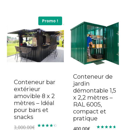
prix
Le
initial
prix
Promo !
était :
actuel
5,400.00€.
est :
4,000.00€.
Conteneur de
Conteneur bar
jardin
extérieur
démontable 1,5
amovible 8 x 2
x 2,2 mètres –
mètres – Idéal
RAL 6005,
pour bars et
compact et
snacks
pratique
3,000.00
€
400.00
€