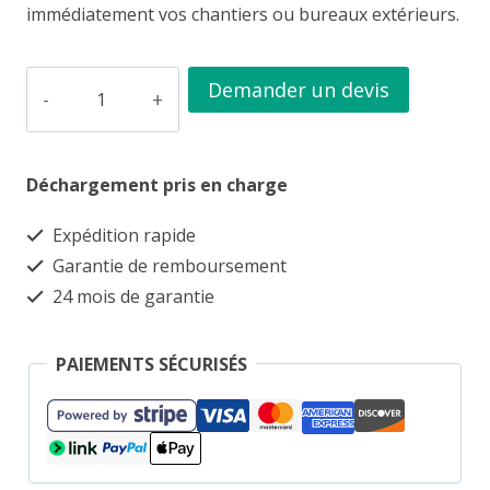
immédiatement vos chantiers ou bureaux extérieurs.
quantité
Demander un devis
de
Container
Déchargement pris en charge
bella
unité
Expédition rapide
isolée
Garantie de remboursement
en
24 mois de garantie
anthracite
4
PAIEMENTS SÉCURISÉS
x
2
mètres