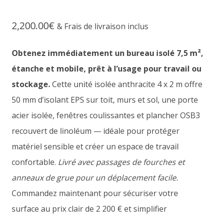
Noté
8
4.50
sur 5 basé
2,200.00
€
sur
& Frais de livraison inclus
notations
client
Obtenez immédiatement un bureau isolé 7,5 m²,
étanche et mobile, prêt à l’usage pour travail ou
stockage.
Cette unité isolée anthracite 4 x 2 m offre
50 mm d’isolant EPS sur toit, murs et sol, une porte
acier isolée, fenêtres coulissantes et plancher OSB3
recouvert de linoléum — idéale pour protéger
matériel sensible et créer un espace de travail
confortable.
Livré avec passages de fourches et
anneaux de grue pour un déplacement facile.
Commandez maintenant pour sécuriser votre
surface au prix clair de 2 200 € et simplifier