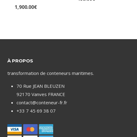
Note
Note
4.43
Le
1,900.00
€
4.75
sur 5
sur 5
prix
Le
initial
prix
était :
actuel
3,000.00€.
est :
1,900.00€.
À PROPOS
transformation de conteneurs maritimes.
70 Rue JEAN BLEUZEN
92170 Vanves FRANCE
contact@conteneur-fr.fr
+33 7 45 69 38 07