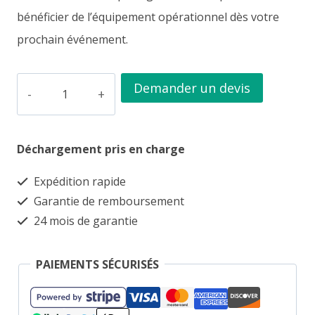
bénéficier de l’équipement opérationnel dès votre
prochain événement.
quantité
Demander un devis
de
Conteneur
Déchargement pris en charge
bar
démontable
Expédition rapide
3×2
Garantie de remboursement
mètres
24 mois de garantie
(10
Pieds)
PAIEMENTS SÉCURISÉS
–
Robuste