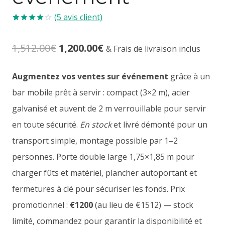
(
5
avis client)
Noté
4
4.00
sur
Le
Le
1,512.00
€
1,200.00
€
5 basé
& Frais de livraison inclus
sur
notations
prix
prix
client
Augmentez vos ventes sur événement
grâce à un
initial
actuel
bar mobile prêt à servir : compact (3×2 m), acier
était :
est :
galvanisé et auvent de 2 m verrouillable pour servir
en toute sécurité.
En stock
et livré démonté pour un
1,512.00€.
1,200.00€.
transport simple, montage possible par 1–2
personnes. Porte double large 1,75×1,85 m pour
charger fûts et matériel, plancher autoportant et
fermetures à clé pour sécuriser les fonds. Prix
promotionnel :
€1200
(au lieu de €1512) — stock
limité, commandez pour garantir la disponibilité et