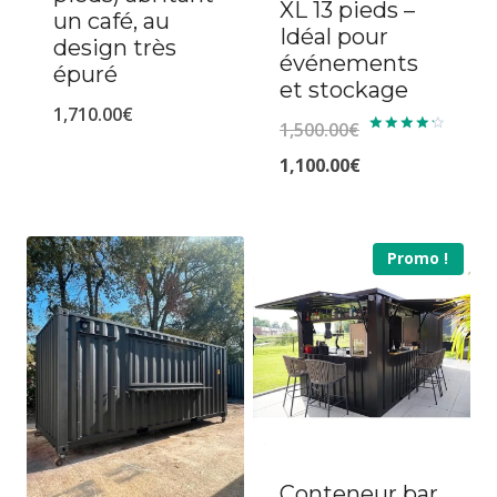
XL 13 pieds –
un café, au
Idéal pour
design très
événements
épuré
et stockage
1,710.00
€
1,500.00
€
Note
4.33
Le
1,100.00
€
sur 5
prix
Le
initial
prix
Promo !
était :
actuel
1,500.00€.
est :
1,100.00€.
Conteneur bar