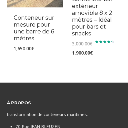
extérieur
amovible 8 x 2
Conteneur sur
mètres – Idéal
mesure pour
pour bars et
une barre de 6
snacks
mètres
3,000.00
€
1,650.00
€
Note
4.43
Le
1,900.00
€
sur 5
prix
Le
initial
prix
était :
actuel
3,000.00€.
est :
1,900.00€.
À PROPOS
transformation de conteneurs maritimes.
70 Rue JEAN BLEUZEN