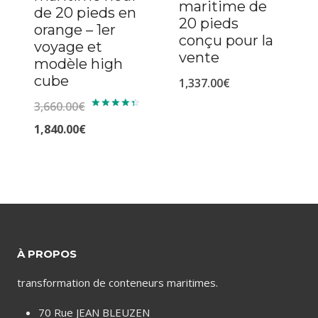
maritime de
de 20 pieds en
20 pieds
orange – 1er
conçu pour la
voyage et
vente
modèle high
cube
1,337.00
€
3,660.00
€
Note
4.50
Le
1,840.00
€
sur 5
prix
Le
initial
prix
était :
actuel
3,660.00€.
est :
1,840.00€.
À PROPOS
transformation de conteneurs maritimes.
70 Rue JEAN BLEUZEN