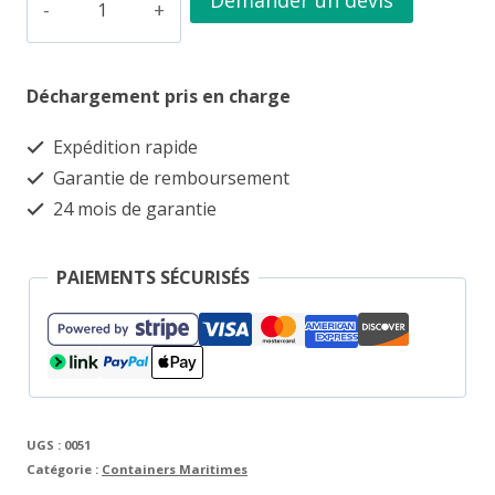
Demander un devis
de
Nouveau
Déchargement pris en charge
conteneur
maritime
Expédition rapide
vert
Garantie de remboursement
de
24 mois de garantie
10
pieds
PAIEMENTS SÉCURISÉS
HC
UGS :
0051
Catégorie :
Containers Maritimes