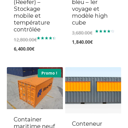
(Reefer) –
bleu – 1er
Stockage
voyage et
mobile et
modèle high
température
cube
contrôlée
3,680.00
€
Note
12,800.00
€
4.33
Le
1,840.00
€
Note
sur 5
4.50
Le
6,400.00
€
prix
Le
sur 5
prix
Le
initial
prix
initial
prix
était :
actuel
Promo !
était :
actuel
3,680.00€.
est :
12,800.00€.
est :
1,840.00€.
6,400.00€.
Container
Conteneur
maritime neuf