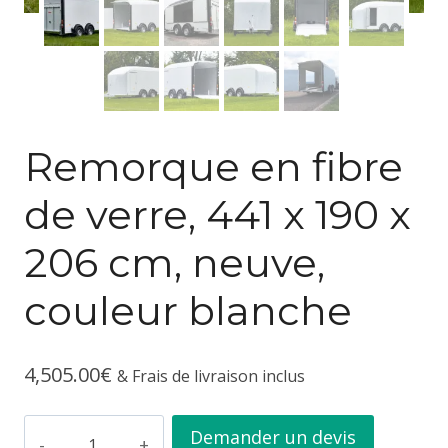
Remorque en fibre
de verre, 441 x 190 x
206 cm, neuve,
couleur blanche
4,505.00
€
& Frais de livraison inclus
quantité
Demander un devis