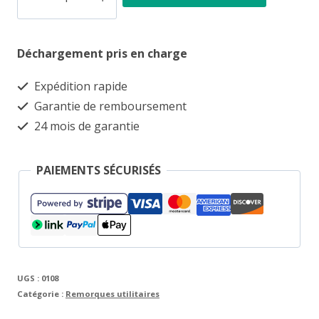
de
Remorque
Déchargement pris en charge
en
fibre
Expédition rapide
de
Garantie de remboursement
verre,
24 mois de garantie
441
x
PAIEMENTS SÉCURISÉS
190
x
206
cm,
UGS :
0108
neuve,
Catégorie :
Remorques utilitaires
couleur