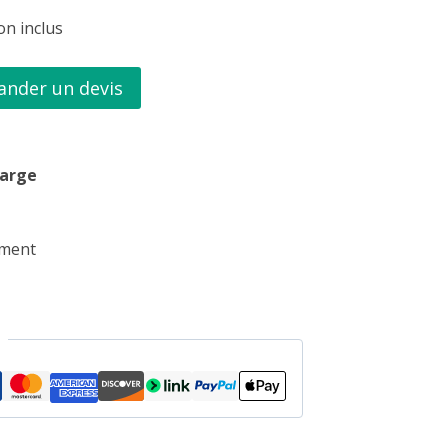
son inclus
nder un devis
harge
ement