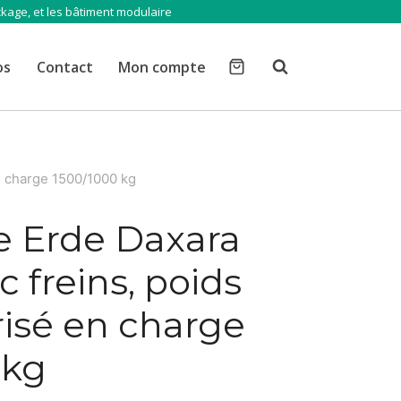
ckage, et les bâtiment modulaire
os
Contact
Mon compte
n charge 1500/1000 kg
 Erde Daxara
 freins, poids
risé en charge
 kg