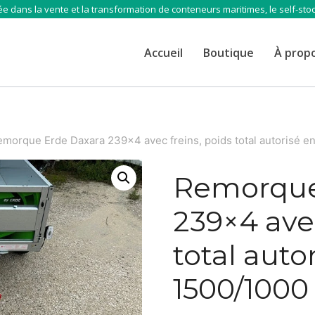
e dans la vente et la transformation de conteneurs maritimes, le self-sto
Accueil
Boutique
À prop
morque Erde Daxara 239×4 avec freins, poids total autorisé e
Remorque
239×4 avec
total auto
1500/1000