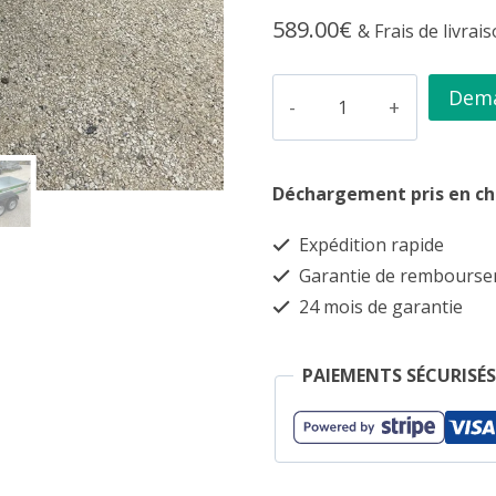
589.00
€
& Frais de livrai
quantité
Dema
de
Remorque
Déchargement pris en c
Erde
Daxara
Expédition rapide
239×4
Garantie de rembours
avec
24 mois de garantie
freins,
poids
PAIEMENTS SÉCURISÉS
total
autorisé
en