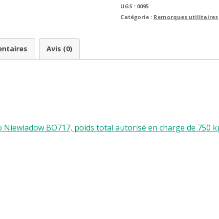
UGS :
0095
charge
Catégorie :
Remorques utilitaires
1500/1000
kg
ntaires
Avis (0)
iewiadow BO717, poids total autorisé en charge de 750 k