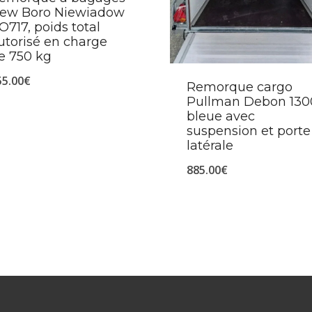
ew Boro Niewiadow
O717, poids total
utorisé en charge
e 750 kg
55.00
€
Remorque cargo
Pullman Debon 130
bleue avec
suspension et porte
latérale
885.00
€