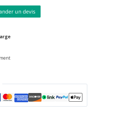
nder un devis
harge
ement