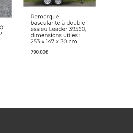
Remorque
basculante à double
50
essieu Leader 39560,
P
dimensions utiles :
253 x 147 x 30 cm
790.00
€