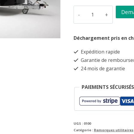
quantité
Dema
de
Remorque
Déchargement pris en c
fermée
mesurant
Expédition rapide
2360
Garantie de rembours
x
24 mois de garantie
1320
mm
PAIEMENTS SÉCURISÉS
UGS :
0100
Catégorie :
Remorques utilitaires