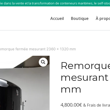
e dans la vente et la transformation de conteneurs maritimes, le self-sto
Accueil
Boutique
À prop
emorque fermée mesurant 2360 x 1320 mm
Remorque
mesurant 
mm
4,800.00
€
& Frais de livr