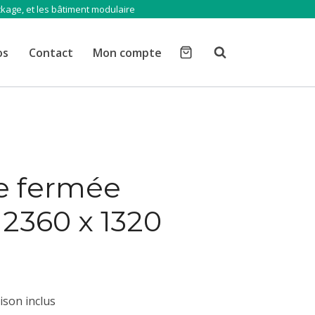
ckage, et les bâtiment modulaire
os
Contact
Mon compte
 fermée
2360 x 1320
aison inclus