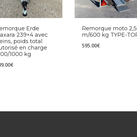
emorque Erde
Remorque moto 2,
axara 239×4 avec
m/600 kg TYPE-TO
reins, poids total
595.00
€
utorisé en charge
500/1000 kg
89.00
€