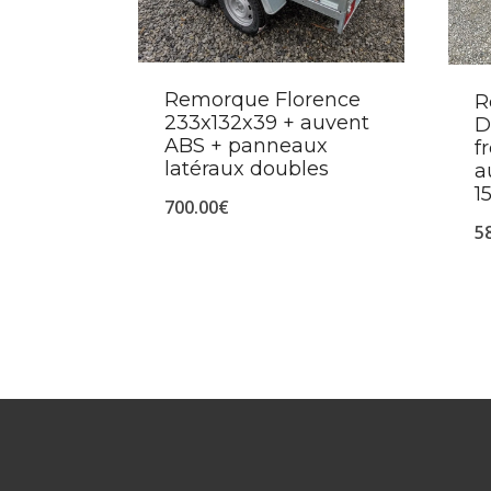
Remorque Florence
R
233x132x39 + auvent
D
ABS + panneaux
f
latéraux doubles
a
1
700.00
€
5