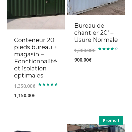
Bureau de
chantier 20′ –
Usure Normale
Conteneur 20
pieds bureau +
1,300.00
€
magasin –
Note
4.40
Le
Le
900.00
€
Fonctionnalité
sur 5
et isolation
prix
prix
optimales
initial
actuel
1,350.00
€
était :
est :
Note
4.71
Le
1,150.00
€
1,300.00€.
900.00€.
sur 5
prix
Le
initial
prix
Promo !
était :
actuel