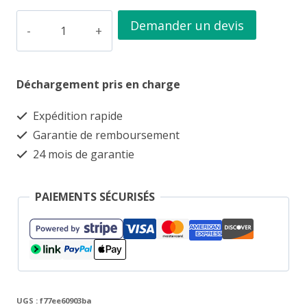
quantité
Demander un devis
de
Conteneur
Déchargement pris en charge
de
stockage
Expédition rapide
20
Garantie de remboursement
pieds
24 mois de garantie
avec
grande
PAIEMENTS SÉCURISÉS
porte
roulante
–
étanche
UGS :
f77ee60903ba
et