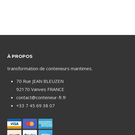
initial
prix
était :
actuel
1,512.00€.
est :
1,200.00€.
À PROPOS
transformation de conteneurs maritimes.
70 Rue JEAN BLEUZEN
92170 Vanves FRANCE
contact@conteneur-fr.fr
+33 7 45 69 38 07