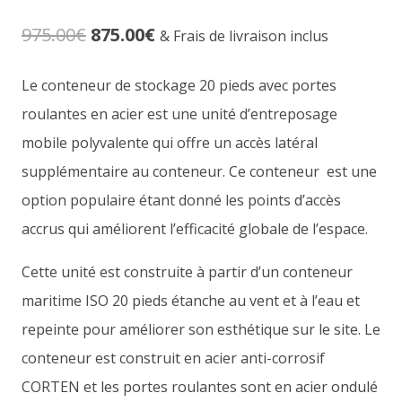
Noté
5
4.40
sur 5
Le
Le
975.00
€
875.00
€
basé sur
& Frais de livraison inclus
notations
client
prix
prix
Le conteneur de stockage 20 pieds avec portes
initial
actuel
roulantes en acier est une unité d’entreposage
était :
est :
mobile polyvalente qui offre un accès latéral
supplémentaire au conteneur. Ce conteneur est une
975.00€.
875.00€.
option populaire étant donné les points d’accès
accrus qui améliorent l’efficacité globale de l’espace.
Cette unité est construite à partir d’un conteneur
maritime ISO 20 pieds étanche au vent et à l’eau et
repeinte pour améliorer son esthétique sur le site. Le
conteneur est construit en acier anti-corrosif
CORTEN et les portes roulantes sont en acier ondulé