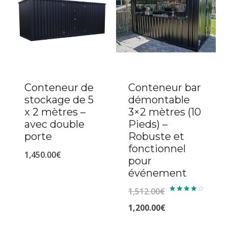
1,350.00€.
est :
1,150.00€.
Conteneur de
Conteneur bar
stockage de 5
démontable
x 2 mètres –
3×2 mètres (10
avec double
Pieds) –
porte
Robuste et
fonctionnel
1,450.00
€
pour
événement
1,512.00
€
Note
4.00
Le
1,200.00
€
sur 5
prix
Le