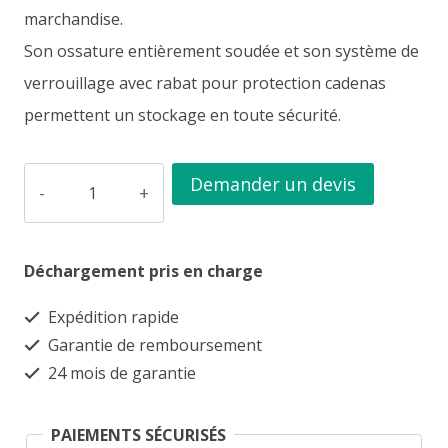
était :
est :
marchandise.
Son ossature entièrement soudée et son système de
700.00€.
620.00€.
verrouillage avec rabat pour protection cadenas
permettent un stockage en toute sécurité.
quantité
Demander un devis
de
Conteneur
Déchargement pris en charge
de
stockage
Expédition rapide
15
Garantie de remboursement
pieds
24 mois de garantie
–
noir,
PAIEMENTS SÉCURISÉS