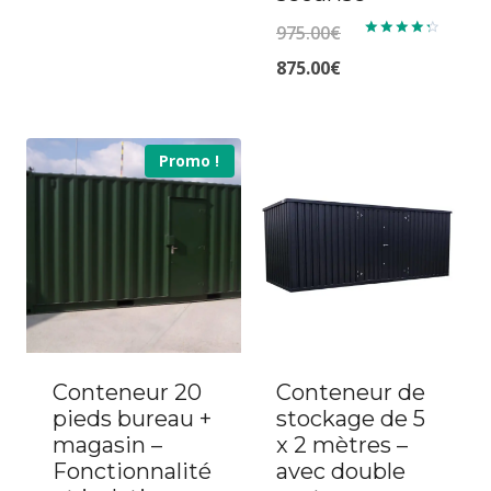
prix
Le
975.00
€
Note
initial
prix
4.40
Le
Le
875.00
€
sur 5
était :
actuel
prix
prix
2,700.00€.
est :
initial
actuel
Promo !
2,100.00€.
était :
est :
975.00€.
875.00€.
Conteneur 20
Conteneur de
pieds bureau +
stockage de 5
magasin –
x 2 mètres –
Fonctionnalité
avec double