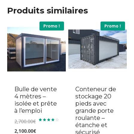
Produits similaires
Promo !
Promo !
Bulle de vente
Conteneur de
4 mètres –
stockage 20
isolée et prête
pieds avec
à l’emploi
grande porte
roulante –
2,700.00
€
étanche et
Note
4.20
Le
2,100.00
€
sécurisé
sur 5