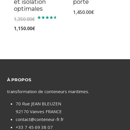
et isolation
porte
optimales
1,450.00
€
1,350.00
€
Note
4.71
Le
1,150.00
€
sur 5
prix
Le
initial
prix
était :
actuel
1,350.00€.
est :
1,150.00€.
À PROPOS
transformation de conteneurs maritimes.
70 Rue JEAN BLEUZEN
92170 Vanves FRANCE
contact@conteneur-fr.fr
+33 7 45 69 38 07