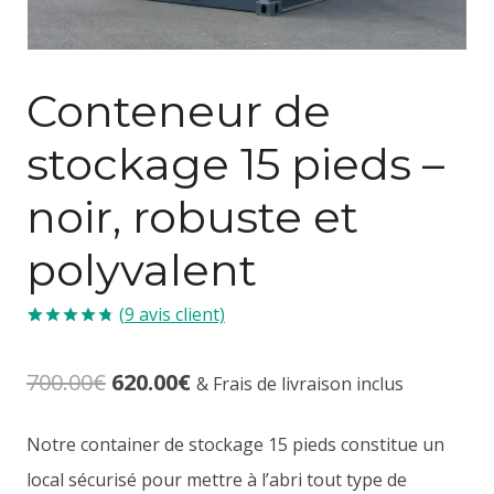
Conteneur de
stockage 15 pieds –
noir, robuste et
polyvalent
(
9
avis client)
Noté
8
4.75
sur 5 basé
Le
Le
700.00
€
620.00
€
sur
& Frais de livraison inclus
notations
client
prix
prix
Notre container de stockage 15 pieds constitue un
initial
actuel
local sécurisé pour mettre à l’abri tout type de