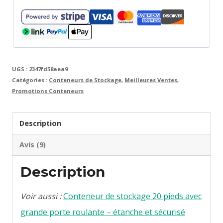
robuste
et
polyvalent
UGS :
2347fd58aea9
Catégories :
Conteneurs de Stockage
,
Meilleures Ventes
,
Promotions Conteneurs
Description
Avis (9)
Description
Voir aussi :
Conteneur de stockage 20 pieds avec
grande porte roulante – étanche et sécurisé