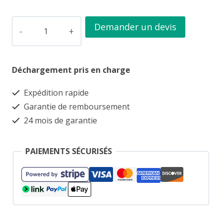
quantité
Demander un devis
de
Remorque
Déchargement pris en charge
Florence
233x132x39
Expédition rapide
+
Garantie de remboursement
auvent
24 mois de garantie
ABS
+
PAIEMENTS SÉCURISÉS
panneaux
latéraux
doubles