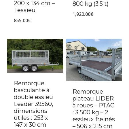
200 x 134 cm –
800 kg (3,5 t)
1 essieu
1,920.00
€
855.00
€
Remorque
basculante à
Remorque
double essieu
plateau LIDER
Leader 39560,
à roues – PTAC
dimensions
: 3 500 kg – 2
utiles : 253 x
essieux freinés
147 x 30 cm
– 506 x 215 cm