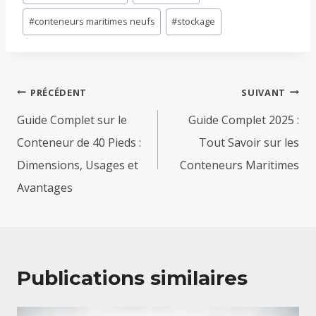
de
#
conteneurs maritimes neufs
#
stockage
la
publication :
Navigation
PRÉCÉDENT
SUIVANT
de
Guide Complet sur le
Guide Complet 2025 :
l’article
Conteneur de 40 Pieds :
Tout Savoir sur les
Dimensions, Usages et
Conteneurs Maritimes
Avantages
Publications similaires